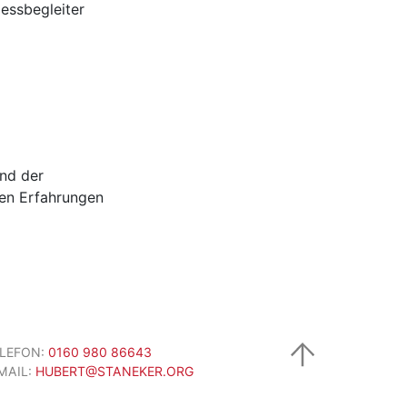
zessbegleiter
and der
gen Erfahrungen
ELEFON:
0160 980 86643
MAIL:
HUBERT@STANEKER.ORG