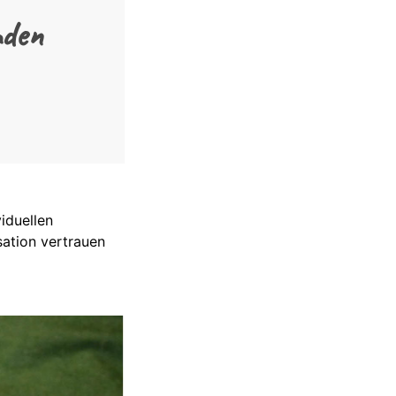
mden
iduellen
sation vertrauen